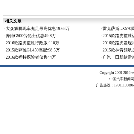
览
相关文章
·
大众辉腾现车充足最高优惠19.68万
·
雷克萨斯LX570
·
奔驰G500劳伦士优惠49.8万
·
2015款路虎揽胜
·
2016款路虎揽胜行政版:110万
·
2016款路虎发现
·
2015款奔驰GL450高配:98.5万
·
2015款林肯领航
·
2016款福特探险者仅售44万
·
广汽丰田新款雷凌
Copyright 2009-2016 w
中国汽车新闻网 版
广告热线：17001105896 17