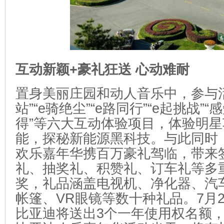
互动新颖+豪礼狂送 心动难耐
置身美丽庄园和动人音乐中，参与
站”“e骑绝尘”“e路同行”“e起挑战”“
得”等六大互动体验项目，体验明
能，探秘新能源黑科技。与此同时
欢乐嘉年华携百万豪礼驾临，带来
礼、抽奖礼、积赞礼、订车礼等多
奖，礼品涵盖电视机、净化器、汽
帐篷、VR眼镜等数十种礼品。7月20
比亚迪将送出3个一年使用权名额，现