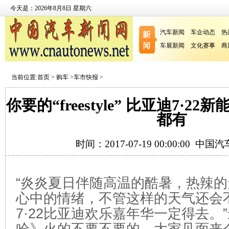
今天是：2026年8月8日 星期六
汽车新闻
车企动态
热
车展新闻
文化赛事
商
当前位置:
首页
>
购车
>
车市快报
>
你要的“freestyle” 比亚迪7·
都有
时间：2017-07-19 00:00:00
中国汽
“炎炎夏日伴随高温的酷暑，热辣
心中的情绪，不管这样的天气还会
7·22比亚迪欢乐嘉年华一定得去。