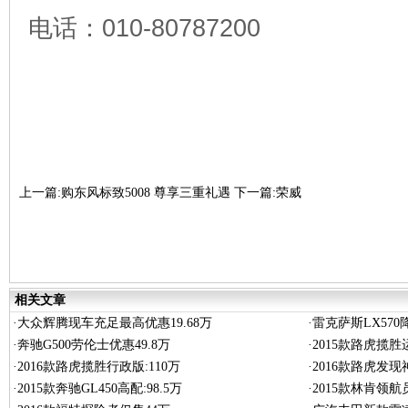
电话：010-80787200
上一篇:购东风标致5008 尊享三重礼遇
下一篇:荣威
RX8 4月北京车展上市 中大型7座SUV
相关文章
·
大众辉腾现车充足最高优惠19.68万
·
雷克萨斯LX570
·
奔驰G500劳伦士优惠49.8万
·
2015款路虎揽胜
·
2016款路虎揽胜行政版:110万
·
2016款路虎发现
·
2015款奔驰GL450高配:98.5万
·
2015款林肯领航