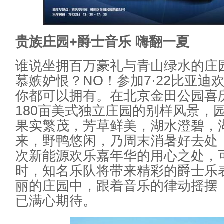
贵族庄园+爵士音乐 嗨翻一夏
谁说坐拥百万豪礼与青山绿水的庄
慕嫉妒恨？NO！参加7·22比亚迪
你都可以拥有。在北京金田公园喜
180亩美式独立庄园的别样风景，
果实繁茂，芳草鲜美，湖水澄碧，
来，野鸭悠闲，乃周末消暑好去处
次新能源欢乐嘉年华的用心之处，
时，知名乐队将带来精彩的爵士乐
丽的庄园中，跟着音乐的律动摇摆
已满心期待。