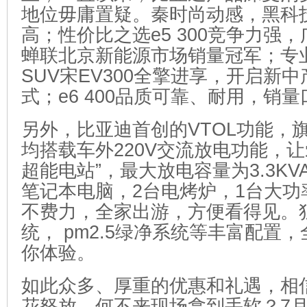
地位毋庸置疑。秦时尚动感，黑科
高；性价比之选e5 300竞争力强，
蝉联北京新能源市场销量冠军；专
SUV宋EV300全擎进享，开启新
式；e6 400品质可靠、耐用，销
另外，比亚迪首创的VTOL功能，
均搭载车外220V交流放电功能，让
超能电站”，最大放电容量为3.3KV
笔记本电脑，2台电烤炉，1台大功
不费力，全家出游，方便看得见。
统， pm2.5绿净系统等丰富配置
你体验。
如此众多、厚重的优惠和礼遇，相
花怒放，何不来现场拿到手软？7月